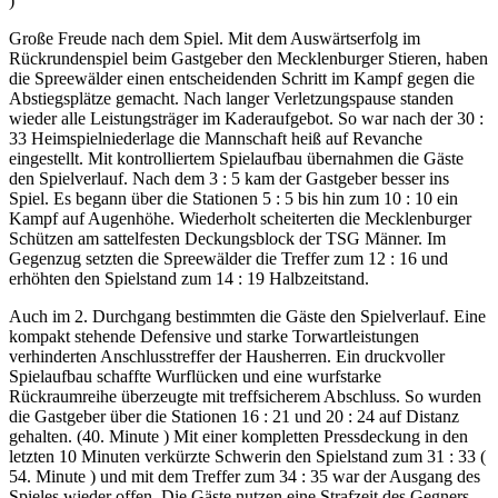
)
Große Freude nach dem Spiel. Mit dem Auswärtserfolg im
Rückrundenspiel beim Gastgeber den Mecklenburger Stieren, haben
die Spreewälder einen entscheidenden Schritt im Kampf gegen die
Abstiegsplätze gemacht. Nach langer Verletzungspause standen
wieder alle Leistungsträger im Kaderaufgebot. So war nach der 30 :
33 Heimspielniederlage die Mannschaft heiß auf Revanche
eingestellt. Mit kontrolliertem Spielaufbau übernahmen die Gäste
den Spielverlauf. Nach dem 3 : 5 kam der Gastgeber besser ins
Spiel. Es begann über die Stationen 5 : 5 bis hin zum 10 : 10 ein
Kampf auf Augenhöhe. Wiederholt scheiterten die Mecklenburger
Schützen am sattelfesten Deckungsblock der TSG Männer. Im
Gegenzug setzten die Spreewälder die Treffer zum 12 : 16 und
erhöhten den Spielstand zum 14 : 19 Halbzeitstand.
Auch im 2. Durchgang bestimmten die Gäste den Spielverlauf. Eine
kompakt stehende Defensive und starke Torwartleistungen
verhinderten Anschlusstreffer der Hausherren. Ein druckvoller
Spielaufbau schaffte Wurflücken und eine wurfstarke
Rückraumreihe überzeugte mit treffsicherem Abschluss. So wurden
die Gastgeber über die Stationen 16 : 21 und 20 : 24 auf Distanz
gehalten. (40. Minute ) Mit einer kompletten Pressdeckung in den
letzten 10 Minuten verkürzte Schwerin den Spielstand zum 31 : 33 (
54. Minute ) und mit dem Treffer zum 34 : 35 war der Ausgang des
Spieles wieder offen. Die Gäste nutzen eine Strafzeit des Gegners,