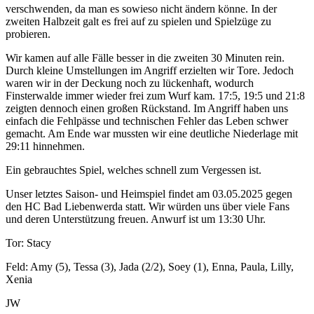
verschwenden, da man es sowieso nicht ändern könne. In der
zweiten Halbzeit galt es frei auf zu spielen und Spielzüge zu
probieren.
Wir kamen auf alle Fälle besser in die zweiten 30 Minuten rein.
Durch kleine Umstellungen im Angriff erzielten wir Tore. Jedoch
waren wir in der Deckung noch zu lückenhaft, wodurch
Finsterwalde immer wieder frei zum Wurf kam. 17:5, 19:5 und 21:8
zeigten dennoch einen großen Rückstand. Im Angriff haben uns
einfach die Fehlpässe und technischen Fehler das Leben schwer
gemacht. Am Ende war mussten wir eine deutliche Niederlage mit
29:11 hinnehmen.
Ein gebrauchtes Spiel, welches schnell zum Vergessen ist.
Unser letztes Saison- und Heimspiel findet am 03.05.2025 gegen
den HC Bad Liebenwerda statt. Wir würden uns über viele Fans
und deren Unterstützung freuen. Anwurf ist um 13:30 Uhr.
Tor: Stacy
Feld: Amy (5), Tessa (3), Jada (2/2), Soey (1), Enna, Paula, Lilly,
Xenia
JW