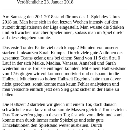
Veröffentlicht: 23. Januar 2018
Am Samstag den 20.1.2018 stand für uns das 1. Spiel des Jahres
2018 an. Man hatte sich in den letzten Wochen intensiv auf den
zurzeit drittplatzierten der Liga eingestellt. Man wusste die Stärken
und Schwächen mancher Spielerinnen, sodass man im Spiel direkt
auf diese eingehen konnte.
Das erste Tor der Partie viel nach knapp 2 Minuten von unserer
starken Linksaußen Sarah Kumpis. Durch viele gute Aktionen des
gesamten Teams gelang uns bei einem Stand von 11:5 ein 6 zu 0
Lauf in der sich Maike, Madina, Vanessa, Annabell und Sarah
weiterhin in die Torliste eintragen konnten. Mit einem Halbzeitstand
von 17:6 gingen wir vollkommen motiviert und entspannt in die
Halbzeit. Mit einem so hohen Halbzeit Ergebnis hatte man davor
nicht gerechnet ,somit konnte man kaum Fehler analysieren und
man versuchte einfach jetzt den Sieg ganz sicher in der Halle zu
halten.
Die Halbzeit 2 starteten wir gleich mit einem Tor, doch danach
schwächelte man kurz und so konnte Massen gleich 2 Tore erzielen.
Das Tore werfen ging an diesem Tag fast wie von allein und somit
konnte man durch immer mehr Spielzüge und sehr gute
Einzelaktionen den Spielstand weiter ausbauen. Durch