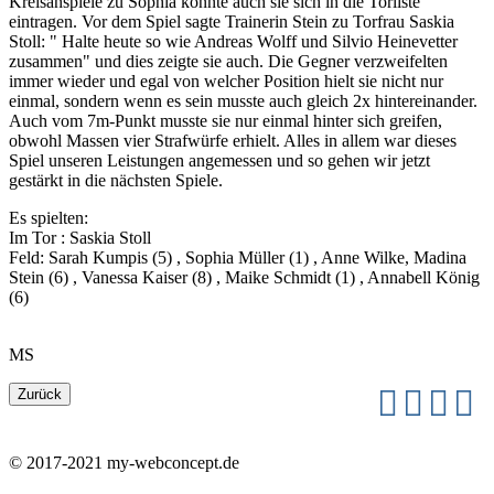
Kreisanspiele zu Sophia konnte auch sie sich in die Torliste
eintragen. Vor dem Spiel sagte Trainerin Stein zu Torfrau Saskia
Stoll: " Halte heute so wie Andreas Wolff und Silvio Heinevetter
zusammen" und dies zeigte sie auch. Die Gegner verzweifelten
immer wieder und egal von welcher Position hielt sie nicht nur
einmal, sondern wenn es sein musste auch gleich 2x hintereinander.
Auch vom 7m-Punkt musste sie nur einmal hinter sich greifen,
obwohl Massen vier Strafwürfe erhielt. Alles in allem war dieses
Spiel unseren Leistungen angemessen und so gehen wir jetzt
gestärkt in die nächsten Spiele.
Es spielten:
Im Tor : Saskia Stoll
Feld: Sarah Kumpis (5) , Sophia Müller (1) , Anne Wilke, Madina
Stein (6) , Vanessa Kaiser (8) , Maike Schmidt (1) , Annabell König
(6)
MS
© 2017-2021 my-webconcept.de