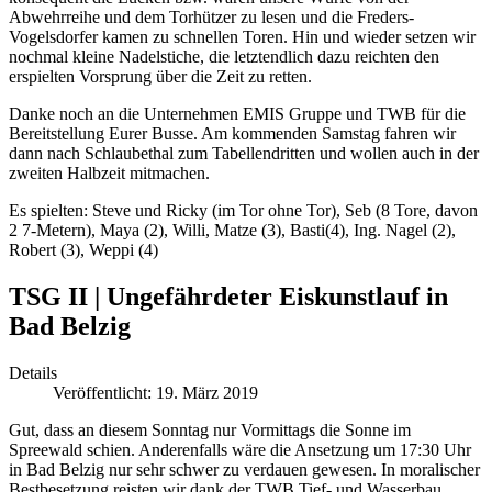
Abwehrreihe und dem Torhützer zu lesen und die Freders-
Vogelsdorfer kamen zu schnellen Toren. Hin und wieder setzen wir
nochmal kleine Nadelstiche, die letztendlich dazu reichten den
erspielten Vorsprung über die Zeit zu retten.
Danke noch an die Unternehmen EMIS Gruppe und TWB für die
Bereitstellung Eurer Busse. Am kommenden Samstag fahren wir
dann nach Schlaubethal zum Tabellendritten und wollen auch in der
zweiten Halbzeit mitmachen.
Es spielten: Steve und Ricky (im Tor ohne Tor), Seb (8 Tore, davon
2 7-Metern), Maya (2), Willi, Matze (3), Basti(4), Ing. Nagel (2),
Robert (3), Weppi (4)
TSG II | Ungefährdeter Eiskunstlauf in
Bad Belzig
Details
Veröffentlicht: 19. März 2019
Gut, dass an diesem Sonntag nur Vormittags die Sonne im
Spreewald schien. Anderenfalls wäre die Ansetzung um 17:30 Uhr
in Bad Belzig nur sehr schwer zu verdauen gewesen. In moralischer
Bestbesetzung reisten wir dank der TWB Tief- und Wasserbau