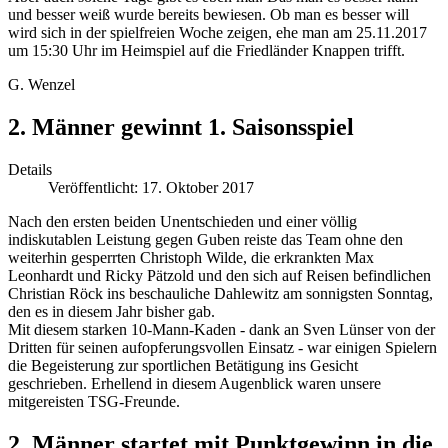
und besser weiß wurde bereits bewiesen. Ob man es besser will
wird sich in der spielfreien Woche zeigen, ehe man am 25.11.2017
um 15:30 Uhr im Heimspiel auf die Friedländer Knappen trifft.
G. Wenzel
2. Männer gewinnt 1. Saisonsspiel
Details
Veröffentlicht: 17. Oktober 2017
Nach den ersten beiden Unentschieden und einer völlig
indiskutablen Leistung gegen Guben reiste das Team ohne den
weiterhin gesperrten Christoph Wilde, die erkrankten Max
Leonhardt und Ricky Pätzold und den sich auf Reisen befindlichen
Christian Röck ins beschauliche Dahlewitz am sonnigsten Sonntag,
den es in diesem Jahr bisher gab.
Mit diesem starken 10-Mann-Kaden - dank an Sven Lünser von der
Dritten für seinen aufopferungsvollen Einsatz - war einigen Spielern
die Begeisterung zur sportlichen Betätigung ins Gesicht
geschrieben. Erhellend in diesem Augenblick waren unsere
mitgereisten TSG-Freunde.
2. Männer startet mit Punktgewinn in die