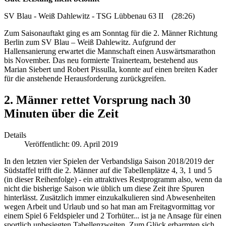
SV Blau - Weiß Dahlewitz - TSG Lübbenau 63 II (28:26)
Zum Saisonauftakt ging es am Sonntag für die 2. Männer Richtung
Berlin zum SV Blau – Weiß Dahlewitz. Aufgrund der
Hallensanierung erwartet die Mannschaft einen Auswärtsmarathon
bis November. Das neu formierte Trainerteam, bestehend aus
Marian Siebert und Robert Pissulla, konnte auf einen breiten Kader
für die anstehende Herausforderung zurückgreifen.
2. Männer rettet Vorsprung nach 30
Minuten über die Zeit
Details
Veröffentlicht: 09. April 2019
In den letzten vier Spielen der Verbandsliga Saison 2018/2019 der
Südstaffel trifft die 2. Männer auf die Tabellenplätze 4, 3, 1 und 5
(in dieser Reihenfolge) - ein attraktives Restprogramm also, wenn da
nicht die bisherige Saison wie üblich um diese Zeit ihre Spuren
hinterlässt. Zusätzlich immer einzukalkulieren sind Abwesenheiten
wegen Arbeit und Urlaub und so hat man am Freitagvormittag vor
einem Spiel 6 Feldspieler und 2 Torhüter... ist ja ne Ansage für einen
sportlich unbesiegten Tabellenzweiten. Zum Glück erbarmten sich