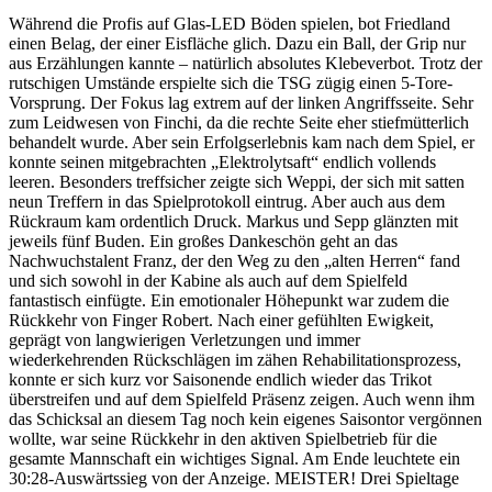
Während die Profis auf Glas-LED Böden spielen, bot Friedland
einen Belag, der einer Eisfläche glich. Dazu ein Ball, der Grip nur
aus Erzählungen kannte – natürlich absolutes Klebeverbot. Trotz der
rutschigen Umstände erspielte sich die TSG zügig einen 5-Tore-
Vorsprung. Der Fokus lag extrem auf der linken Angriffsseite. Sehr
zum Leidwesen von Finchi, da die rechte Seite eher stiefmütterlich
behandelt wurde. Aber sein Erfolgserlebnis kam nach dem Spiel, er
konnte seinen mitgebrachten „Elektrolytsaft“ endlich vollends
leeren. Besonders treffsicher zeigte sich Weppi, der sich mit satten
neun Treffern in das Spielprotokoll eintrug. Aber auch aus dem
Rückraum kam ordentlich Druck. Markus und Sepp glänzten mit
jeweils fünf Buden. Ein großes Dankeschön geht an das
Nachwuchstalent Franz, der den Weg zu den „alten Herren“ fand
und sich sowohl in der Kabine als auch auf dem Spielfeld
fantastisch einfügte. Ein emotionaler Höhepunkt war zudem die
Rückkehr von Finger Robert. Nach einer gefühlten Ewigkeit,
geprägt von langwierigen Verletzungen und immer
wiederkehrenden Rückschlägen im zähen Rehabilitationsprozess,
konnte er sich kurz vor Saisonende endlich wieder das Trikot
überstreifen und auf dem Spielfeld Präsenz zeigen. Auch wenn ihm
das Schicksal an diesem Tag noch kein eigenes Saisontor vergönnen
wollte, war seine Rückkehr in den aktiven Spielbetrieb für die
gesamte Mannschaft ein wichtiges Signal. Am Ende leuchtete ein
30:28-Auswärtssieg von der Anzeige. MEISTER! Drei Spieltage