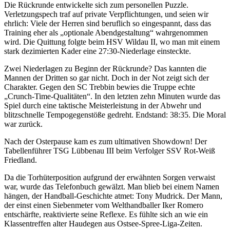
Die Rückrunde entwickelte sich zum personellen Puzzle.
Verletzungspech traf auf private Verpflichtungen, und seien wir
ehrlich: Viele der Herren sind beruflich so eingespannt, dass das
Training eher als „optionale Abendgestaltung“ wahrgenommen
wird. Die Quittung folgte beim HSV Wildau II, wo man mit einem
stark dezimierten Kader eine 27:30-Niederlage einsteckte.
Zwei Niederlagen zu Beginn der Rückrunde? Das kannten die
Mannen der Dritten so gar nicht. Doch in der Not zeigt sich der
Charakter. Gegen den SC Trebbin bewies die Truppe echte
„Crunch-Time-Qualitäten“. In den letzten zehn Minuten wurde das
Spiel durch eine taktische Meisterleistung in der Abwehr und
blitzschnelle Tempogegenstöße gedreht. Endstand: 38:35. Die Moral
war zurück.
Nach der Osterpause kam es zum ultimativen Showdown! Der
Tabellenführer TSG Lübbenau III beim Verfolger SSV Rot-Weiß
Friedland.
Da die Torhüterposition aufgrund der erwähnten Sorgen verwaist
war, wurde das Telefonbuch gewälzt. Man blieb bei einem Namen
hängen, der Handball-Geschichte atmet: Tony Mudrick. Der Mann,
der einst einen Siebenmeter vom Welthandballer Iker Romero
entschärfte, reaktivierte seine Reflexe. Es fühlte sich an wie ein
Klassentreffen alter Haudegen aus Ostsee-Spree-Liga-Zeiten.