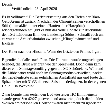
Details
Veröffentlicht: 23. April 2026
Es ist vollbracht! Die Berichterstattung aus den Tiefen der Blau-
Gelb Arena ist zurück. Nachdem der Chronist seinen verschollenen
Stift (mutmaßlich unter einem Haufen alter Harzpötte)
wiedergefunden hat, gibt es nun das volle Update zur Rückrunde
der TSG Lübbenau III in der Landesliga Südost. Schnallt euch an,
es war eine Achterbahnfahrt zwischen „Klingelmännchen“ und
Ekstase.
Der Kater nach der Hinserie: Wenn der Letzte den Primus ärgert
Eigentlich lief alles nach Plan. Die Hinrunde wurde ungeschlagen
beendet, die Brust war breit wie der Spreewald. Doch dann kam
dieser eine Sonntagvormittag gegen die SG Schöneiche. Während
die Lübbenauer wohl noch im Sonntagsmodus verweilten, packte
der Tabellenletzte einen gefährlichen Angriffsstil aus und fügte dem
Spitzenreiter mit 31:33 die erste Saisonniederlage zu. In der eigenen
Halle! Ein Weckruf?
Zwar konnte man gegen den Ludwigsfelder HC III mit einem
standesgemäßen 42:27 postwendend antworten, doch die dunklen
Wolken am personellen Horizont waren nicht mehr zu ignorieren.