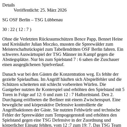
Details
Veröffentlicht: 25. März 2026
SG OSF Berlin – TSG Lübbenau
30 : 22 ( 12 : 7 )
Ohne die Verletzten Rückraumschützen Bence Papp, Bennet Heine
und Kreisläufer Julian Moczko, mussten die Spreewälder zum
Meisterschaftsrückspiel zum Tabellendritten OSF Berlin fahren. Ein
schweres Auswärtsspiel der TSG Männer im Kampf gegen die
Abstiegsplätze. Nur bis zum Spielstand 7 : 6 sahen die Zuschauer
einen ausgeglichenen Spielverlauf.
Danach war bei den Gästen die Konzentration weg. Es fehlte der
gezielte Spielaufbau. Im Angriff häuften sich Abspielfehler und die
Schützen scheiterten mit schlecht vorbereiten Würfen. Die
Gastgeber nutzten ihr Konterspiel und erhöhten den Spielstand mit 5
Toren in Folge auf 12: 6 und zum 12 : 7 Halbzeitstand. Den 2.
Durchgang eröffneten die Berliner mit einem Zwischenspurt. Eine
bewegliche und körperaktive Defensive kontrollierte die
Angriffsaktionen der Gäste. Sie nutzten Fehlwürfe und technische
Fehler der Spreewälder zum Tempogegenstoß und erhöhten den
Spielstand gegen eine TSG Defensive in der Zuordnung und
körperlicher Einsatz fehlten, vom 12 :7 zum 19: 7. Das TSG Team