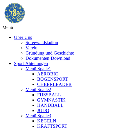
Menü
Über Uns
Spreewaldstadion
Verein
Gründung und Geschichte
Dokumenten-Download
Sport-Abteilungen
Menü Spalte1
AEROBIC
BOGENSPORT
CHEERLEADER
Menü Spalte2
FUSSBALL
GYMNASTIK
HANDBALL
JUDO
Menü Spalte3
KEGELN
KRAFTSPORT